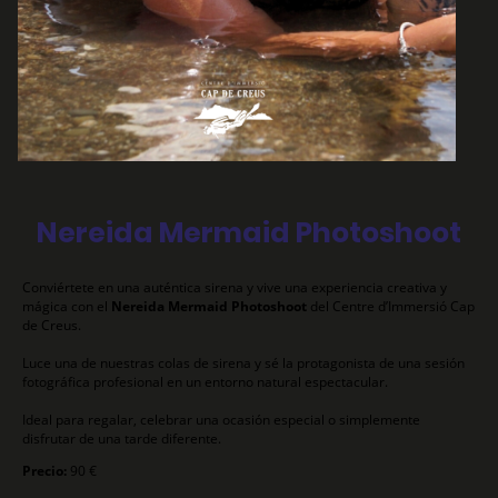
Nereida Mermaid Photoshoot
Conviértete en una auténtica sirena y vive una experiencia creativa y
mágica con el
Nereida Mermaid Photoshoot
del Centre d’Immersió Cap
de Creus.
Luce una de nuestras colas de sirena y sé la protagonista de una sesión
fotográfica profesional en un entorno natural espectacular.
Ideal para regalar, celebrar una ocasión especial o simplemente
disfrutar de una tarde diferente.
Precio:
90 €