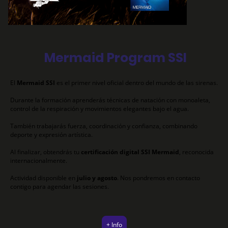
Mermaid Program SSI
El
Mermaid SSI
es el primer nivel oficial dentro del mundo de las sirenas.
Durante la formación aprenderás técnicas de natación con monoaleta,
control de la respiración y movimientos elegantes bajo el agua.
También trabajarás fuerza, coordinación y confianza, combinando
deporte y expresión artística.
Al finalizar, obtendrás tu
certificación digital SSI Mermaid
, reconocida
internacionalmente.
Actividad disponible en
julio y agosto
. Nos pondremos en contacto
contigo para agendar las sesiones.
+ Info