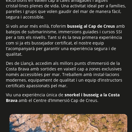
excursions en vaixell cap a cales amagades i aigües
cristal·lines plenes de vida. Una activitat ideal per a famílies,
parelles i grups que volen gaudir del mar de manera fàcil,
segura i accessible.
Si vols anar més enllà, t’oferim
busseig al Cap de Creus
amb
batejos de submarinisme, immersions guiades i cursos SSI
per a tots els nivells. Tant si és la teva primera experiència
com si ja ets bussejador certificat, el nostre equip
t’acompanyarà per garantir una experiència segura i de
qualitat.
Des de Llançà, accedim als millors punts d’immersió de la
Costa Brava amb sortides en vaixell cap a zones exclusives
només accessibles per mar. Treballem amb instal·lacions
modernes, equipament de qualitat i un equip d’instructors
certificats apassionats pel mar.
Viu una experiència única de
snorkel i busseig a la Costa
Brava
amb el Centre d’Immersió Cap de Creus.